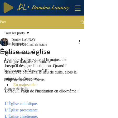
DL·
Damien Launay
Post
Tous les posts
Damien LAUNAY
Tous les posts
8 déc. 2021
1 min de lecture
Église ou église
Votre communauté
Le mot « Église » prend la majuscule 
La langue française à l'honneur
lorsqu'il désigne l'institution. Quand il 
Jeu "masque du Voyageur" III
désigne le bâtiment, le lieu de culte, alors la 
minuscule s'impose.
Coups de cœur BD - Livres
En majuscule :
Astuces écrivain
Lorsqu'il s'agit de l'institution en elle-même :
L’Église catholique.
L’Église protestante.
L’Église chrétienne.