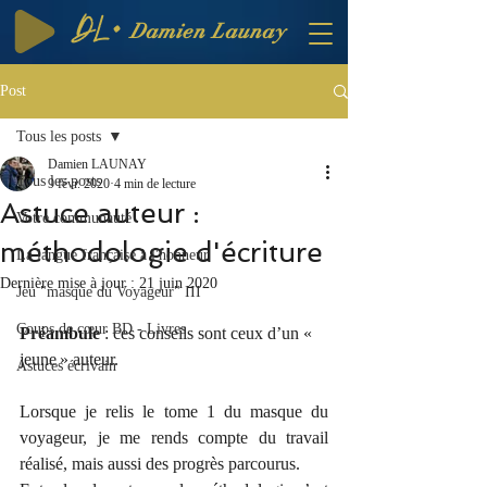
DL·
Damien Launay
Post
Tous les posts
Damien LAUNAY
Tous les posts
9 févr. 2020
4 min de lecture
Astuce auteur :
Votre communauté
méthodologie d'écriture
La langue française à l'honneur
Dernière mise à jour :
21 juin 2020
Jeu "masque du Voyageur" III
Coups de cœur BD - Livres
Préambule
 : ces conseils sont ceux d’un « 
jeune » auteur.
Astuces écrivain
Lorsque je relis le tome 1 du masque du 
voyageur, je me rends compte du travail 
réalisé, mais aussi des progrès parcourus.