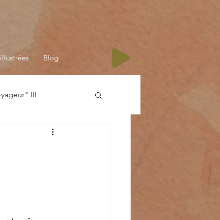
illustrées
Blog
ageur" III