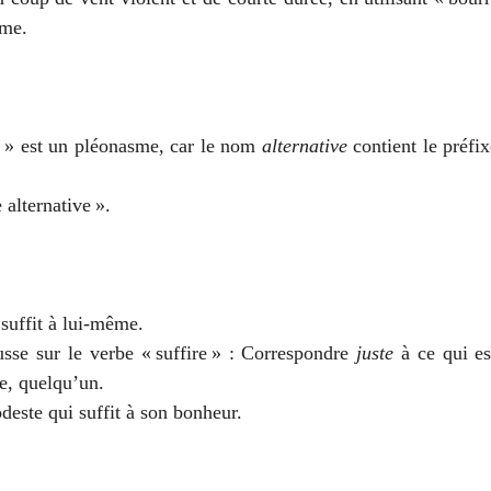
sme.
e » est un pléonasme, car le nom 
alternative
 contient le préfix
alternative ».
 suffit à lui-même.
sse sur le verbe « suffire » : Correspondre 
juste
 à ce qui es
e, quelqu’un. 
odeste qui suffit à son bonheur.