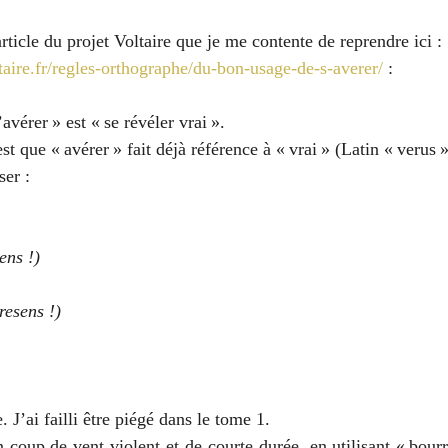
article du projet Voltaire que je me contente de reprendre ici : 
taire.fr/regles-orthographe/du-bon-usage-de-s-averer/
 :
avérer » est « se révéler vrai ».
st que « avérer » fait déjà référence à « vrai » (Latin « verus »
ser :
ens !)
resens !)
. J’ai failli être piégé dans le tome 1.
 coup de vent violent et de courte durée, en utilisant « bourr