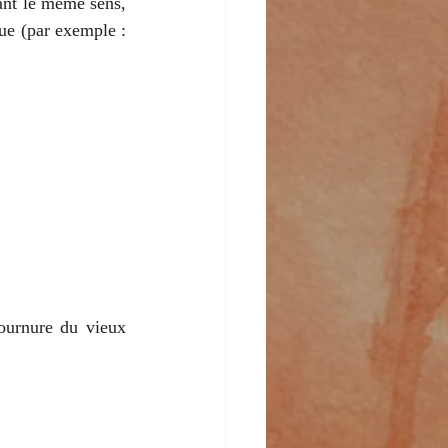
nt le même sens, 
), soit dans une intention stylistique (par exemple : 
ournure du vieux 