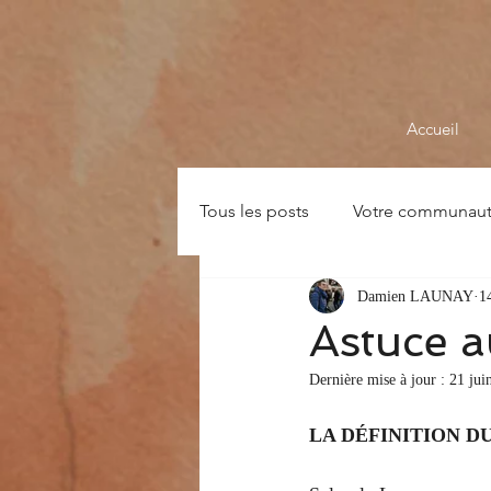
Accueil
Tous les posts
Votre communau
Damien LAUNAY
1
Coups de cœur BD - Livres
Astuce a
Dernière mise à jour :
21 jui
LA DÉFINITION 