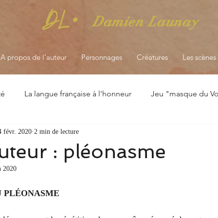
DL·
Damien Launay
A propos de l’auteur
Personnages
Créatures
Les scènes 
té
La langue française à l'honneur
Jeu "masque du Voy
4 févr. 2020
2 min de lecture
Astuces écrivain
uteur : pléonasme
n 2020
DU PLÉONASME