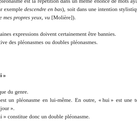
 pléonasme est la répétition dans un même énoncé de mots aya
ar exemple 
descendre en bas
 de mes propres yeux, vu 
[Molière]).
aines expressions doivent certainement être bannies.
stive des pléonasmes ou doubles pléonasmes.
i »
que du genre.
est un pléonasme en lui-même. En outre, « hui » est une t
jour ».
i » constitue donc un double pléonasme.