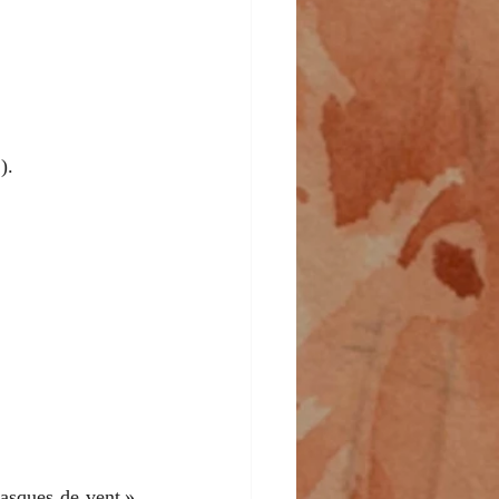
).
asques de vent », 