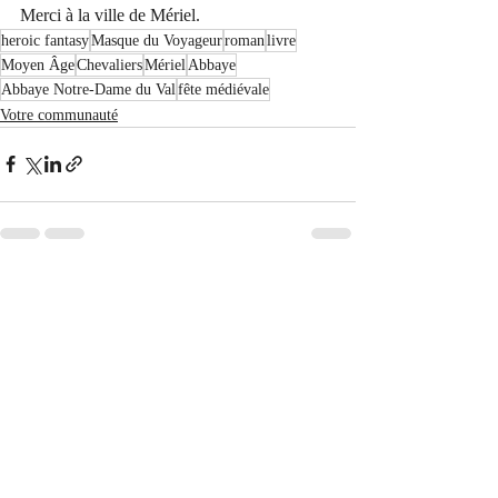
Merci à la ville de Mériel.
heroic fantasy
Masque du Voyageur
roman
livre
Moyen Âge
Chevaliers
Mériel
Abbaye
Abbaye Notre-Dame du Val
fête médiévale
Votre communauté
Posts récents
Voir tout