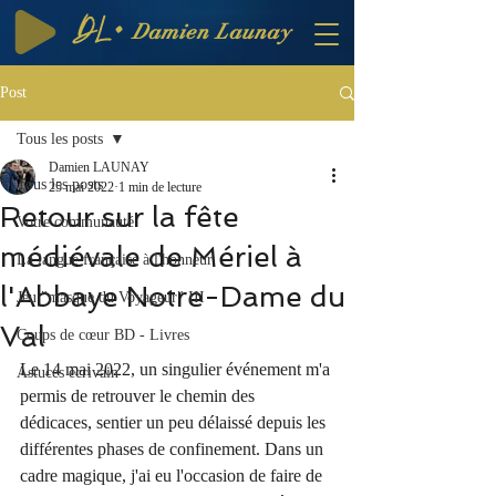
DL·
Damien Launay
Post
Tous les posts
Damien LAUNAY
Tous les posts
25 mai 2022
1 min de lecture
Retour sur la fête
Votre communauté
médiévale de Mériel à
La langue française à l'honneur
l'Abbaye Notre-Dame du
Jeu "masque du Voyageur" III
Val
Coups de cœur BD - Livres
Le 14 mai 2022, un singulier événement m'a 
Astuces écrivain
permis de retrouver le chemin des 
dédicaces, sentier un peu délaissé depuis les 
différentes phases de confinement. Dans un 
cadre magique, j'ai eu l'occasion de faire de 