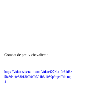
Combat de preux chevaliers :
https://video.wixstatic.com/video/f27e1a_2c61d6e
5fa864cfc8801302b00b304b6/1080p/mp4/file.mp
4