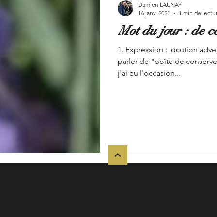
Damien LAUNAY
16 janv. 2021
1 min de lectu
Mot du jour : de c
1. Expression : locution adve
parler de "boîte de conserv
j'ai eu l'occasion...