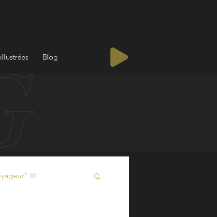
illustrées
Blog
ageur" III