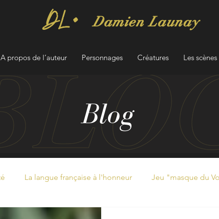
DL·
Damien Launay
A propos de l’auteur
Personnages
Créatures
Les scènes 
Blog
té
La langue française à l'honneur
Jeu "masque du Voy
Astuces écrivain