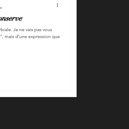
re
onserve
rbiale. Je ne vais pas vous
e", mais d'une expression que