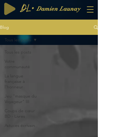
DL·
Damien Launay
Blog
Tous les posts
Tous les posts
Votre
communauté
La langue
française à
l'honneur
Jeu "masque du
Voyageur" III
Coups de cœur
BD - Livres
Astuces écrivain